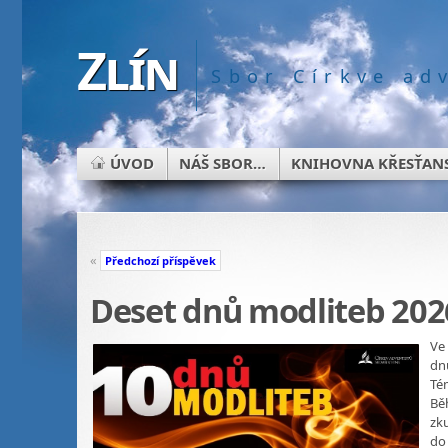
Zlín
Sbor Církve ad
ÚVOD
NÁŠ SBOR…
KNIHOVNA KŘESŤANS
«
Předchozí příspěvek
Deset dnů modliteb 202
Ve
dnů
Té
Běh
zk
do