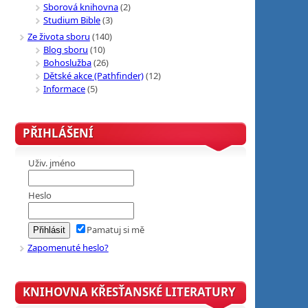
Sborová knihovna
(2)
Studium Bible
(3)
Ze života sboru
(140)
Blog sboru
(10)
Bohoslužba
(26)
Dětské akce (Pathfinder)
(12)
Informace
(5)
PŘIHLÁŠENÍ
Uživ. jméno
Heslo
Pamatuj si mě
Zapomenuté heslo?
KNIHOVNA KŘESŤANSKÉ LITERATURY