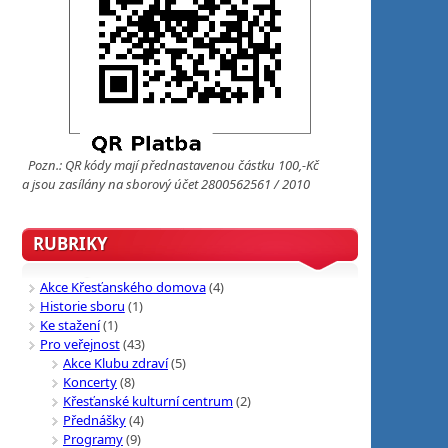
Pozn.: QR kódy mají přednastavenou částku 100,-Kč
a jsou zasílány na sborový účet 2800562561 / 2010
RUBRIKY
Akce Křesťanského domova
(4)
Historie sboru
(1)
Ke stažení
(1)
Pro veřejnost
(43)
Akce Klubu zdraví
(5)
Koncerty
(8)
Křesťanské kulturní centrum
(2)
Přednášky
(4)
Programy
(9)