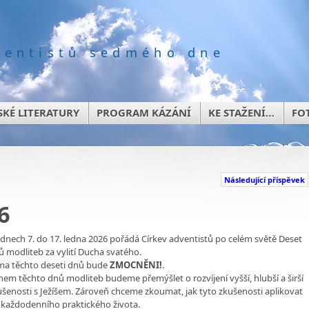
ventistů sedmého dne
KÉ LITERATURY
PROGRAM KÁZÁNÍ
KE STAŽENÍ…
FO
Následující příspěvek
6
 dnech 7. do 17. ledna 2026 pořádá
Církev adventistů po celém světě Deset
 modliteb za vylití Ducha svatého.
ma těchto deseti dnů bude
ZMOCNĚNI!
.
em těchto dnů modliteb budeme přemýšlet o rozvíjení vyšší, hlubší a širší
ušenosti s Ježíšem. Zároveň chceme zkoumat, jak tyto zkušenosti aplikovat
 každodenního praktického života.