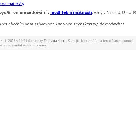
k na materiály
využít i
online setkávání v
modlitební místnosti
. Vždy v čase od 18 do 1
 (odkaz) v bočním pruhu sborových webových stránek “Vstup do modlitební
, 4. 1. 2026 v 11:45 do rubriky
Ze života sboru
. Sledujte komentáře na tento článek pomocí
vání momentálně jsou uzavřeny.