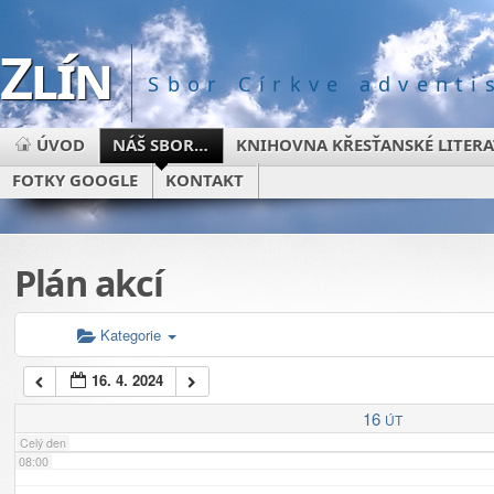
Zlín
02:00
Sbor Církve advent
03:00
ÚVOD
NÁŠ SBOR…
KNIHOVNA KŘESŤANSKÉ LITER
FOTKY GOOGLE
KONTAKT
04:00
05:00
Plán akcí
06:00
Kategorie
16. 4. 2024
07:00
16
ÚT
Celý den
08:00