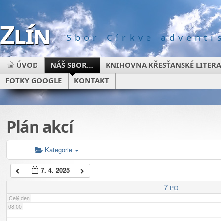
Zlín
02:00
Sbor Církve advent
03:00
ÚVOD
NÁŠ SBOR…
KNIHOVNA KŘESŤANSKÉ LITER
FOTKY GOOGLE
KONTAKT
04:00
05:00
Plán akcí
06:00
Kategorie
7. 4. 2025
07:00
7
PO
Celý den
08:00