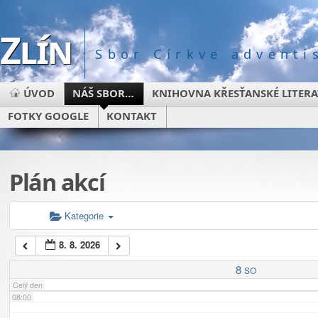
Zlín
02:00
Sbor Církve advent
03:00
ÚVOD
NÁŠ SBOR…
KNIHOVNA KŘESŤANSKÉ LITER
FOTKY GOOGLE
KONTAKT
04:00
05:00
Plán akcí
06:00
Kategorie
8. 8. 2026
07:00
8
SO
Celý den
08:00